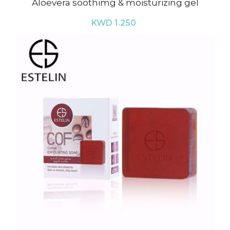
Aloevera soothimg & moisturizing gel
KWD 1.250