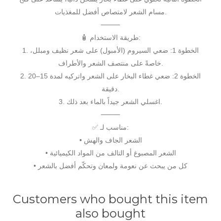
مسام الشعر لامتصاص أفضل للمغذيات.
⸻
🧴 طريقة الاستخدام:
1. الخطوة 1: ضعي السيروم (الأمبول) على شعر نظيف ومبلل،
خاصةً على منتصف الشعر والأطراف.
2. الخطوة 2: ضعي غطاء البخار على الشعر واتركيه لمدة 15–20
دقيقة.
3. اغسلي الشعر جيداً بالماء بعد ذلك.
⸻
✅ مناسب لـ:
• الشعر الجاف والهش
• الشعر المصبوغ أو التالف من المواد الكيميائية
• كل من يبحث عن نعومة ولمعان وتحكّم أفضل بالشعر
Customers who bought this item
also bought