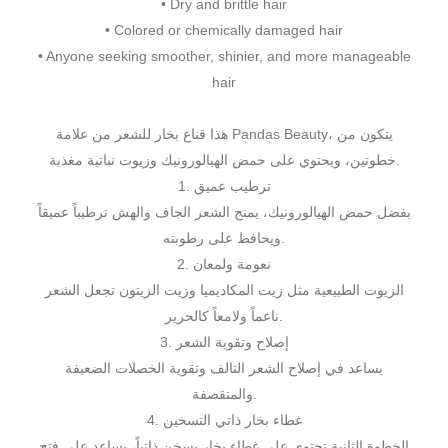
• Dry and brittle hair
• Colored or chemically damaged hair
• Anyone seeking smoother, shinier, and more manageable
hair
هذا قناع بخار للشعر من علامة Pandas Beauty، يتكون من
خطوتين، ويحتوي على حمض الهيالورونيك وزيوت نباتية مغذية.
1. ترطيب عميق
بفضل حمض الهيالورونيك، يمنح الشعر الجاف والهش ترطيباً عميقاً
ويحافظ على رطوبته.
2. نعومة ولمعان
الزيوت الطبيعية مثل زيت المكاديميا وزيت الزيتون تجعل الشعر
ناعماً ولامعاً كالحرير.
3. إصلاح وتقوية الشعر
يساعد في إصلاح الشعر التالف وتقوية الخصلات الضعيفة
والمتقصفة.
4. غطاء بخار ذاتي التسخين
الخطوة الثانية تحتوي على غطاء بخار يسخن ذاتياً، يساعد على فتح