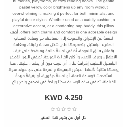
nurseries, playrooms, or cozy reading nooks. The gentle
pastel yellow color brightens up any room without
overwhelming it, making it perfect for both minimalist and
playful decor styles. Whether used as a cuddly cushion, a
decorative accent, or a comforting nap buddy, this pillow
offers both charm and comfort in one adorable design. أضف
لمسةً من الإشراق والنعومة إلى مساحتك مع وسادة السحاب
الصفراء الباستيل. بتصميمها على شكل سحابة رقيقة، ومغلفة
بقماش فائق النعومة، تُضفي لمسةً حالمة ومبهجة على غرف
الأطفال، وغرف اللعب، وأركان القراءة المريحة. يُضفي اللون الأصفر
الباستيل اللطيف إشراقةً على أي غرفة دون أن يطغى عليها، مما
يجعلها مثاليةً لأنماط الديكور البسيطة والمرحة على حدٍ سواء. سواءً
استُخدمت كوسادة ناعمة، أو لمسةً ديكورية، أو رفيقةً مريحةً
للقيلولة، تُضفي هذه الوسادة سحرًا وراحةً في تصميمٍ واحدٍ رائع.
KWD 4.250
كل أول من يقيم هذا المنتج