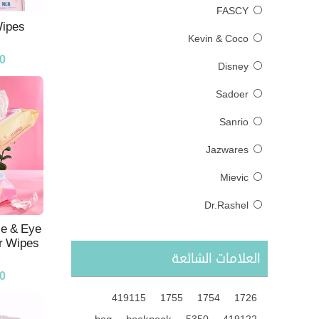
FASCY
Wipes
Kevin & Coco
0
Disney
Sadoer
Sanrio
Jazwares
Mievic
Dr.Rashel
ce & Eye
 Wipes
العلامات الشائعة
0
419115
1755
1754
1726