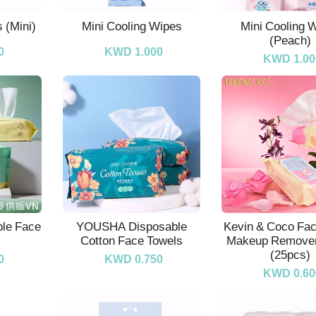
 (Mini)
Mini Cooling Wipes
Mini Cooling 
(Peach)
0
KWD 1.000
KWD 1.00
le Face
YOUSHA Disposable
Kevin & Coco Fa
Cotton Face Towels
Makeup Remover
(25pcs)
0
KWD 0.750
KWD 0.60