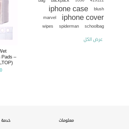
bag
backpack
5350
419122
iphone case
blush
iphone cover
marvel
wipes
spiderman
schoolbag
عرض الكل
Wet
 Pads –
MLTOP)
0
معلومات
خدمة ا