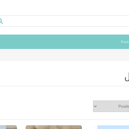
ديدة
ل