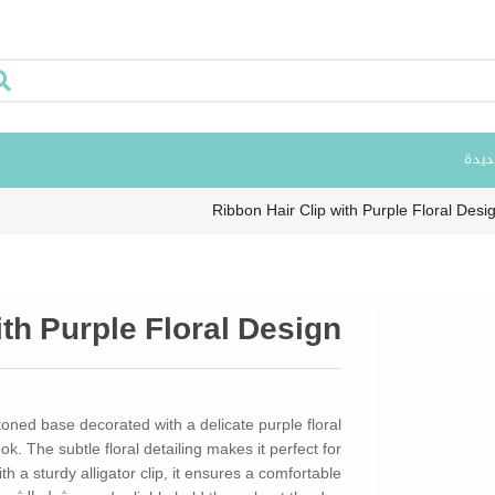
ديدة
Ribbon Hair Clip with Purple Floral Desi
ith Purple Floral Design
-toned base decorated with a delicate purple floral
k. The subtle floral detailing makes it perfect for
 a sturdy alligator clip, it ensures a comfortable