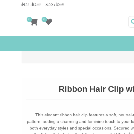
تسجيل جديد
تسجيل دخول
0
0
Ribbon Hair Clip w
This elegant ribbon hair clip features a soft, neutral
pattern, adding a charming and feminine touch to your loo
both everyday styles and special occasions. Secured with