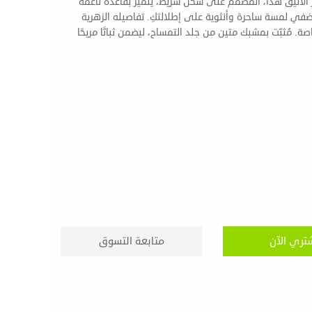
and reliable hol. مشبك الشعر الأنيق هذا، المصمم على شكل شريط، يتميز بقاعدة ناعمة
ضفي لمسة ساحرة وأنثوية على إطلالتكِ. تفاصيله الزهرية
اصة. مُثبّت بمشبك متين من جلد التمساح، ليضمن ثباتًا مريحًا