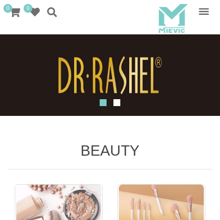
0
0
BEAUTY