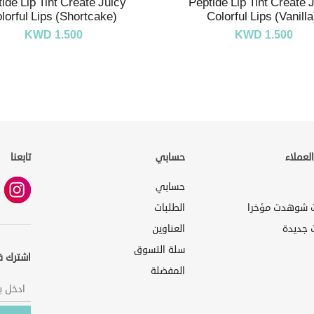
ide Lip Tint Create Juicy
Peptide Lip Tint Create 
lorful Lips (Shortcake)
Colorful Lips (Vanilla
KWD 1.500
KWD 1.500
لعملاء
حسابي
تابعنا
حسابي
ت شوهدت مؤخرا
الطلبات
 جديدة
العناوين
سلة التسوق
اشترك ف
المفضلة