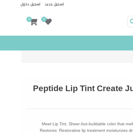
تسجيل جديد
تسجيل دخول
0
0
Peptide Lip Tint Create Ju
Meet Lip Tint, Sheer-but-buildable color that melts 
Restores: Restorative lip treatment moisturizes dry