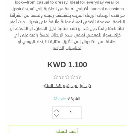
look—from casual to dressy. Ideal for everyday wear or
special occasions. أضيفي لمسة من الجاذبية إلى تسريحة شعركِ
مع هذه الربطات الزرقاء المزينة بكشكشة رقيقة ولمسة من الشرائط
الناعمة. مصممة لتُضفي لمسةً عمليةً وأنيقةً على شعركِ، حيث تُوفر
ثباتًا ناعمًا وآمنًا دون شد أو تلف. مثالية لذيل الحصان، أو الكعكة، أو
كإكسسوار للمعصم، تُضفي هذه الربطات لمسةً راقية على أي
إطلالة، من الكاجوال إلى الأنيق. مثالية للارتداء اليومي أو
المناسبات الخاصة.
KWD 1.100
كل أول من يقيم هذا المنتج
الشركة:
Mievic