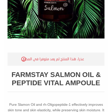
عذرا، هذا المنتج لم يعد متوفرا في المخزن
FARMSTAY SALMON OIL &
PEPTIDE VITAL AMPOULE
Pure Slamon Oil and rh-Oligopeptide-1 effectively improves
skin tone and skin elasticity, while preserving skin moisture. It