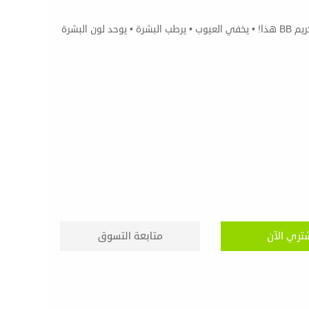
للحصول على مظهر لا تشوبه شائبة كل يوم، اختاري كريم BB هذا! • يخفي العيوب • يرطب البشرة • يوحد لون البشرة