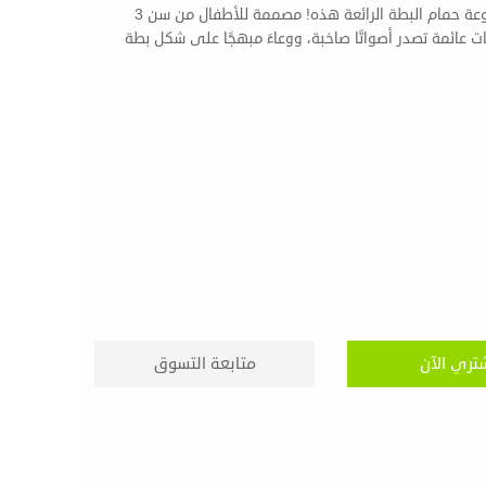
or mini tub. اجعل وقت الاستحمام أكثر متعة مع مجموعة حمام البطة الرائعة هذه! مصممة للأطفال من سن 3
فما فوق، تتضمن هذه المجموعة المرحة 4 بطات عائمة تصدر أصواتًا صاخبة، ووعاءً مبهجًا على شكل بطة