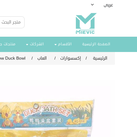
الصفحة الرئيسية
الأقسام
الشركات
منتجات ج
الرئيسية
/
إكسسوارات
/
العاب
/
low Duck Bowl