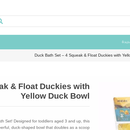
ديدة
Duck Bath Set – 4 Squeak & Float Duckies with Yel
ak & Float Duckies with
Yellow Duck Bowl
th Set! Designed for toddlers aged 3 and up, this
heerful, duck-shaped bowl that doubles as a scoop