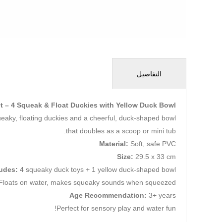
التفاصيل
t – 4 Squeak & Float Duckies with Yellow Duck Bowl
queaky, floating duckies and a cheerful, duck-shaped bowl
that doubles as a scoop or mini tub.
Material:
Soft, safe PVC
Size:
29.5 x 33 cm
ludes:
4 squeaky duck toys + 1 yellow duck-shaped bowl
Floats on water, makes squeaky sounds when squeezed
Age Recommendation:
3+ years
Perfect for sensory play and water fun!