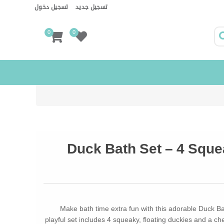
تسجيل جديد
تسجيل دخول
0
0
Duck Bath Set – 4 Sque
Make bath time extra fun with this adorable Duck Ba
playful set includes 4 squeaky, floating duckies and a c