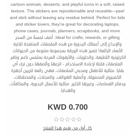
cartoon animals, desserts, and playful icons in a soft, raised
texture. The stickers are repositionable and reusable—peel
and stick without leaving any residue behind. Perfect for kids
and sticker lovers, they're great for decorating laptops,
phone cases, journals, planners, scrapbooks, and more.
Ideal for crafts, rewards, or gifting. أضف لمسةً من السحر
والإبداع إلى أعمالك اليدوية مع هذه الملصقات المنتفخة ثلاثية
الأبعاد الرائعة! تتميز هذه الورقة بمجموعة متنوعة من الحيوانات
الكرتونية اللطيفة، والحلويات، والأيقونات المرحة بملمس ناعم ونافر.
الملصقات قابلة لإعادة الاستخدام - انزعها وألصقها دون ترك أي
بقايا. مثالية للأطفال ومحبي الملصقات، فهي رائعة لتزيين أجهزة
الكمبيوتر المحمولة، وأغطية الهواتف، والمجلات، والمخططات،
ودفاتر القصاصات، وغيرها الكثير. مثالية للأعمال اليدوية، والمكافآت،
والهدايا.
KWD 0.700
كل أول من يقيم هذا المنتج